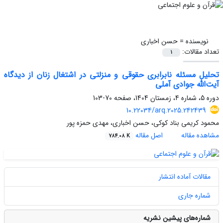
نویسنده =
حسن اخباری
تعداد مقالات:
1
تحلیل مسئله نابرابری حقوقی و منزلتی در اشتغال زنان از دیدگاه
آیت‌الله جوادی آملی
دوره 5، شماره 4، زمستان 1404، صفحه
70-103
10.22034/arq.2025.242439
محمود کریمی بناد کوکی، حسن اخباری، مهدی حمزه پور
مشاهده مقاله
اصل مقاله
784.08 K
مقالات آماده انتشار
شماره جاری
شماره‌های پیشین نشریه