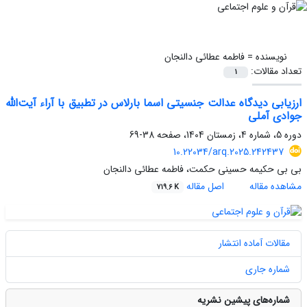
نویسنده =
فاطمه عطائی دالنجان
تعداد مقالات:
1
ارزیابی دیدگاه عدالت جنسیتی اسما بارلاس در تطبیق با آراء آیت‌الله
جوادی آملی
دوره 5، شماره 4، زمستان 1404، صفحه
38-69
10.22034/arq.2025.242437
بی بی حکیمه حسینی حکمت، فاطمه عطائی دالنجان
مشاهده مقاله
اصل مقاله
719.6 K
مقالات آماده انتشار
شماره جاری
شماره‌های پیشین نشریه