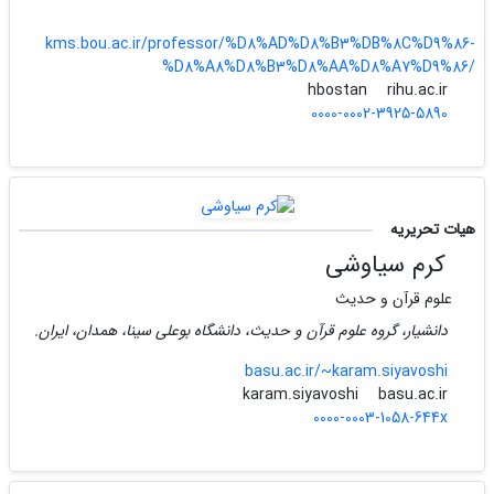
kms.bou.ac.ir/professor/%D8%AD%D8%B3%DB%8C%D9%86-
%D8%A8%D8%B3%D8%AA%D8%A7%D9%86/
rihu.ac.ir
hbostan
0000-0002-3925-5890
هیات تحریریه
کرم سیاوشی
علوم قرآن و حدیث
دانشیار، گروه علوم قرآن و حدیث، دانشگاه بوعلی سینا، همدان، ایران.
basu.ac.ir/~karam.siyavoshi
basu.ac.ir
karam.siyavoshi
0000-0003-1058-644x