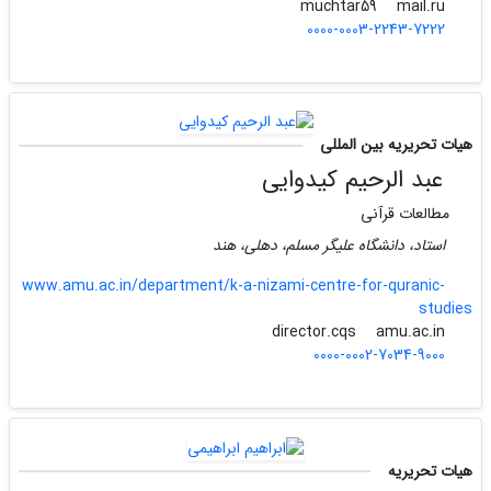
mail.ru
muchtar59
0000-0003-2243-7222
هیات تحریریه بین المللی
عبد الرحیم کیدوایی
مطالعات قرآنی
استاد، دانشگاه علیگر مسلم، دهلی، هند
www.amu.ac.in/department/k-a-nizami-centre-for-quranic-
studies
amu.ac.in
director.cqs
0000-0002-7034-9000
هیات تحریریه