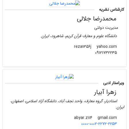
کارشناس نشریه
محمدرضا جلالی
مدیریت دولتی
دانشگاه علوم و معارف قرآن کریم، شاهرود، ایران.
yahoo.com
reza1356j
09121732235
ویراستار ادبی
زهرا آبیار
استادیار، گروه معارف، واحد نجف آباد، دانشگاه آزاد اسلامی، اصفهان،
ایران.
gmail.com
abyar.z114
0000-0002-2272-2253