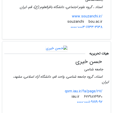
استاد ، گروه علوم اجتماعی، دانشگاه باقرالعلوم (ع)، قم، ایران.
www.souzanchi.ir/
bou.ac.ir
souzanchi
0000-0003-1733-3138
هیات تحریریه
حسن خیری
جامعه شناسی
استاد، گروه جامعه شناسی، واحد قم، دانشگاه آزاد اسلامی، مشهد،
ایران.
qom.iau.ir/fa/page/27/
iau.ir
6229876930
0000-0001-9719-92