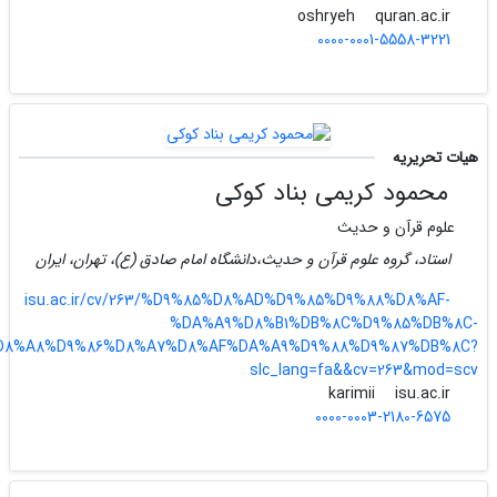
quran.ac.ir
oshryeh
0000-0001-5558-3221
هیات تحریریه
محمود کریمی بناد کوکی
علوم قرآن و حدیث
استاد، گروه علوم قرآن و حدیث،دانشگاه امام صادق (ع)، تهران، ایران
isu.ac.ir/cv/263/%D9%85%D8%AD%D9%85%D9%88%D8%AF-
%DA%A9%D8%B1%DB%8C%D9%85%DB%8C-
D8%A8%D9%86%D8%A7%D8%AF%DA%A9%D9%88%D9%87%DB%8C?
slc_lang=fa&&cv=263&mod=scv
isu.ac.ir
karimii
0000-0003-2180-6575