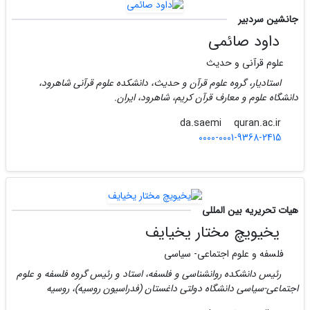
جانشین سردبیر
داود صائمی
علوم قرآنی و حدیث
استادیار، گروه علوم قرآن و حدیث، دانشکده علوم قرآنی شاهرود،
دانشگاه علوم و معارف قرآن کریم، شاهرود، ایران.
quran.ac.ir
da.saemi
0000-0001-9368-2415
هیات تحریریه بین المللی
یخیویچ مختار یخیایف
فلسفه و علوم اجتماعی- سیاسی
رئیس دانشکده روانشناسی و فلسفه، استاد و رئیس گروه فلسفه و علوم
اجتماعی-سیاسی دانشگاه دولتی داغستان (فدراسیون روسیه)، روسیه