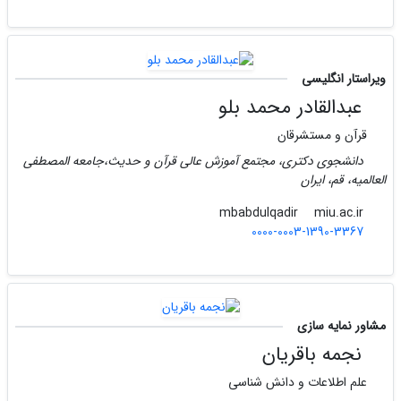
ویراستار انگلیسی
عبدالقادر محمد بلو
قرآن و مستشرقان
دانشجوی دکتری، مجتمع آموزش عالى قرآن و حدیث،جامعه المصطفى
العالمیه، قم، ایران
miu.ac.ir
mbabdulqadir
0000-0003-1390-3367
مشاور نمایه سازی
نجمه باقریان
علم اطلاعات و دانش شناسی