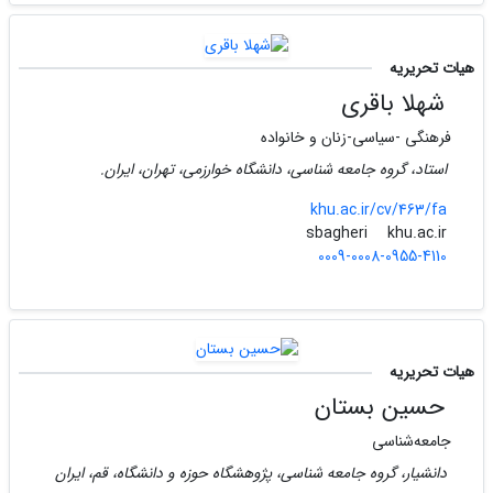
هیات تحریریه
شهلا باقری
فرهنگی -سیاسی-زنان و خانواده
استاد، گروه جامعه شناسی، دانشگاه خوارزمی، تهران، ایران.
khu.ac.ir/cv/463/fa
khu.ac.ir
sbagheri
0009-0008-0955-4110
هیات تحریریه
حسین بستان
جامعه‌شناسی
دانشیار، گروه جامعه شناسی، پژوهشگاه حوزه و دانشگاه، قم، ایران