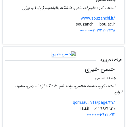
استاد ، گروه علوم اجتماعی، دانشگاه باقرالعلوم (ع)، قم، ایران.
www.souzanchi.ir/
bou.ac.ir
souzanchi
0000-0003-1733-3138
هیات تحریریه
حسن خیری
جامعه شناسی
استاد، گروه جامعه شناسی، واحد قم، دانشگاه آزاد اسلامی، مشهد،
ایران.
qom.iau.ir/fa/page/27/
iau.ir
6229876930
0000-0001-9719-92