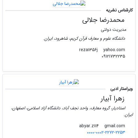
کارشناس نشریه
محمدرضا جلالی
مدیریت دولتی
دانشگاه علوم و معارف قرآن کریم، شاهرود، ایران.
yahoo.com
reza1356j
09121732235
ویراستار ادبی
زهرا آبیار
استادیار، گروه معارف، واحد نجف آباد، دانشگاه آزاد اسلامی، اصفهان،
ایران.
gmail.com
abyar.z114
0000-0002-2272-2253