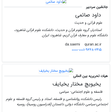
جانشین سردبیر
داود صائمی
علوم قرآنی و حدیث
استادیار، گروه علوم قرآن و حدیث، دانشکده علوم قرآنی شاهرود،
دانشگاه علوم و معارف قرآن کریم، شاهرود، ایران.
quran.ac.ir
da.saemi
0000-0001-9368-2415
هیات تحریریه بین المللی
یخیویچ مختار یخیایف
فلسفه و علوم اجتماعی- سیاسی
رئیس دانشکده روانشناسی و فلسفه، استاد و رئیس گروه فلسفه و علوم
اجتماعی-سیاسی دانشگاه دولتی داغستان (فدراسیون روسیه)، روسیه