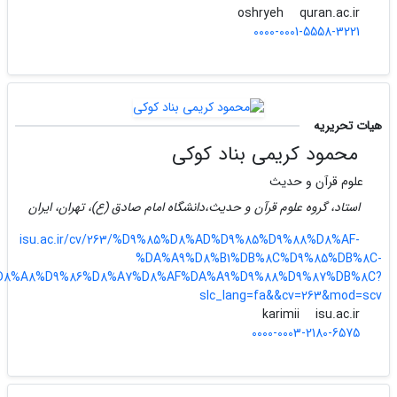
quran.ac.ir
oshryeh
0000-0001-5558-3221
هیات تحریریه
محمود کریمی بناد کوکی
علوم قرآن و حدیث
استاد، گروه علوم قرآن و حدیث،دانشگاه امام صادق (ع)، تهران، ایران
isu.ac.ir/cv/263/%D9%85%D8%AD%D9%85%D9%88%D8%AF-
%DA%A9%D8%B1%DB%8C%D9%85%DB%8C-
D8%A8%D9%86%D8%A7%D8%AF%DA%A9%D9%88%D9%87%DB%8C?
slc_lang=fa&&cv=263&mod=scv
isu.ac.ir
karimii
0000-0003-2180-6575