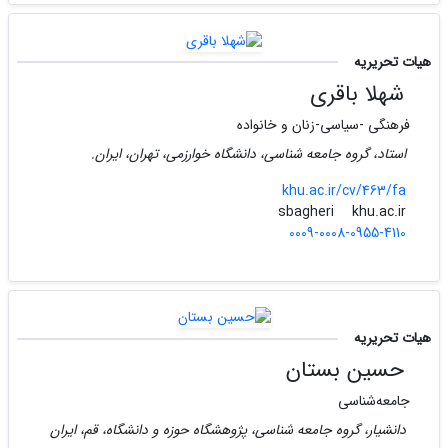
هیات تحریریه
شهلا باقری
فرهنگی -سیاسی-زنان و خانواده
استاد، گروه جامعه شناسی، دانشگاه خوارزمی، تهران، ایران.
khu.ac.ir/cv/463/fa
khu.ac.ir
sbagheri
0009-0008-0955-4110
هیات تحریریه
حسین بستان
جامعه‌شناسی
دانشیار، گروه جامعه شناسی، پژوهشگاه حوزه و دانشگاه، قم، ایران