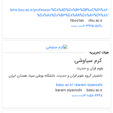
kms.bou.ac.ir/professor/%D8%AD%D8%B3%DB%8C%D9%86-
%D8%A8%D8%B3%D8%AA%D8%A7%D9%86/
rihu.ac.ir
hbostan
0000-0002-3925-5890
هیات تحریریه
کرم سیاوشی
علوم قرآن و حدیث
دانشیار، گروه علوم قرآن و حدیث، دانشگاه بوعلی سینا، همدان، ایران.
basu.ac.ir/~karam.siyavoshi
basu.ac.ir
karam.siyavoshi
0000-0003-1058-644x