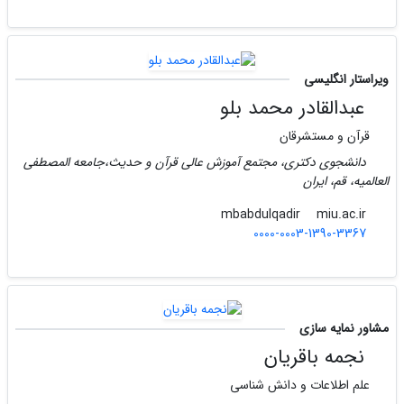
ویراستار انگلیسی
عبدالقادر محمد بلو
قرآن و مستشرقان
دانشجوی دکتری، مجتمع آموزش عالى قرآن و حدیث،جامعه المصطفى
العالمیه، قم، ایران
miu.ac.ir
mbabdulqadir
0000-0003-1390-3367
مشاور نمایه سازی
نجمه باقریان
علم اطلاعات و دانش شناسی