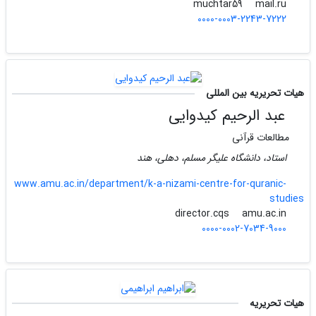
mail.ru
muchtar59
0000-0003-2243-7222
هیات تحریریه بین المللی
عبد الرحیم کیدوایی
مطالعات قرآنی
استاد، دانشگاه علیگر مسلم، دهلی، هند
www.amu.ac.in/department/k-a-nizami-centre-for-quranic-
studies
amu.ac.in
director.cqs
0000-0002-7034-9000
هیات تحریریه