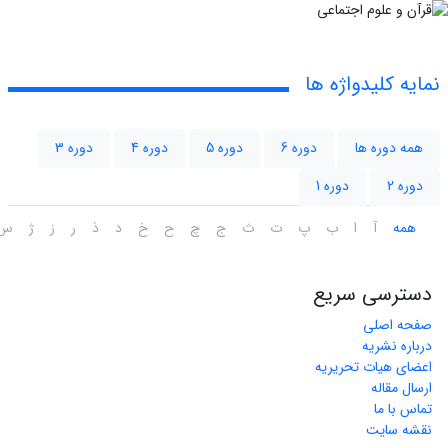
نمایه کلیدواژه ها
همه دوره ها
دوره 6
دوره 5
دوره 4
دوره 3
دوره 2
دوره 1
همه
آ
ا
ب
پ
ت
ث
ج
چ
ح
خ
د
ذ
ر
ز
ژ
س
دسترسی سریع
صفحه اصلی
درباره نشریه
اعضای هیات تحریریه
ارسال مقاله
تماس با ما
نقشه سایت