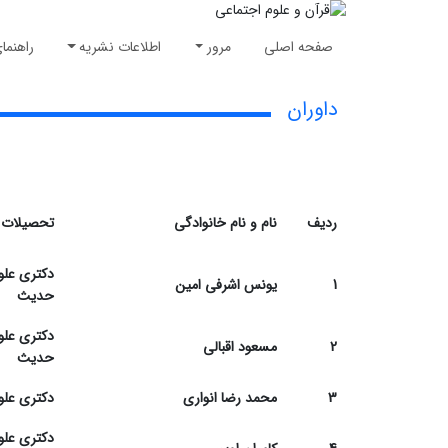
صفحه اصلی
مرور
اطلاعات نشریه
راهنما
داوران
ردیف
نام و نام خانوادگی
تحصیلات
دکتری علو
1
یونس اشرفی امین
حدیث
دکتری علو
2
مسعود اقبالی
حدیث
3
محمد رضا انواری
دکتری علو
دکتری علو