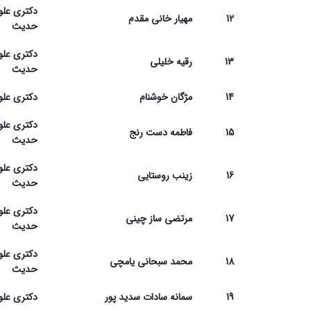
دکتری علو
12
مهیار خانی مقدم
حدیث
دکتری علو
13
رقیه خلیلی
حدیث
14
مژگان خوشنام
دکتری علو
دکتری علو
15
فاطمه دست رنج
حدیث
دکتری علو
16
زینب روستایی
حدیث
دکتری علو
17
مرتضی ساز چینی
حدیث
دکتری علو
18
محمد سبحانی یامچی
حدیث
19
سمانه سادات سدید پور
دکتری علو