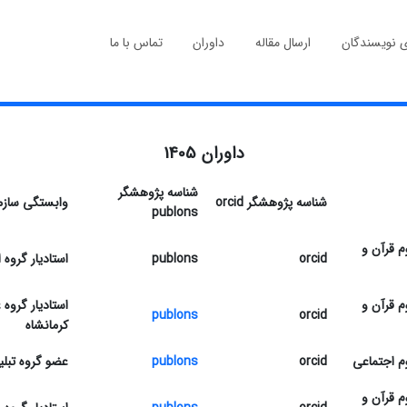
ی نویسندگان
ارسال مقاله
داوران
تماس با ما
داوران 1405
شناسه پژوهشگر
شناسه پژوهشگر
orcid
وابستگی سازم
publons
م قرآن و
orcid
publons
استادیار گروه 
م قرآن و
استادیار گروه
publons
orcid
کرمانشاه
م اجتماعی
orcid
publons
عضو گروه تبلی
م قرآن و