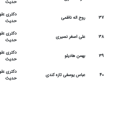
حدیث
دکتری علو
37
روح اله ناظمی
حدیث
دکتری علو
38
علی اصغر نصیری
حدیث
دکتری علو
39
بهمن هادیلو
حدیث
دکتری علو
40
عباس یوسفی تازه کندی
حدیث