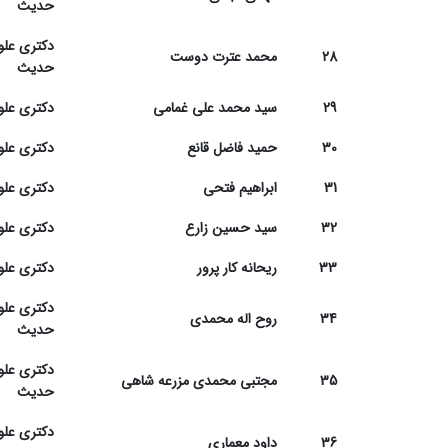
حدیث
دکتری علو
28
محمد عترت دوست
حدیث
29
سید محمد علی غمامی
دکتری علو
30
حمید فاضل قانع
دکتری علو
31
ابراهیم فتحی
دکتری علو
32
سید حسین زارع
دکتری علو
33
ریحانه کار پرور
دکتری علو
دکتری علو
34
روح اله محمدی
حدیث
دکتری علو
35
مجتبی محمدی مزرعه شاهی
حدیث
دکتری علو
36
داود معماری