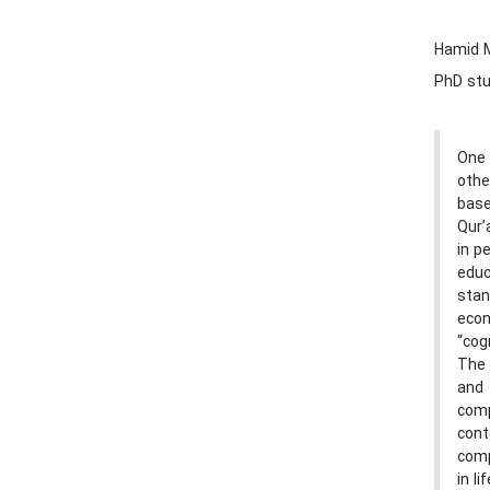
Hamid 
PhD stu
One 
othe
base
Qur’
in p
educ
stan
econ
“cog
The 
and 
comp
cont
comp
in l