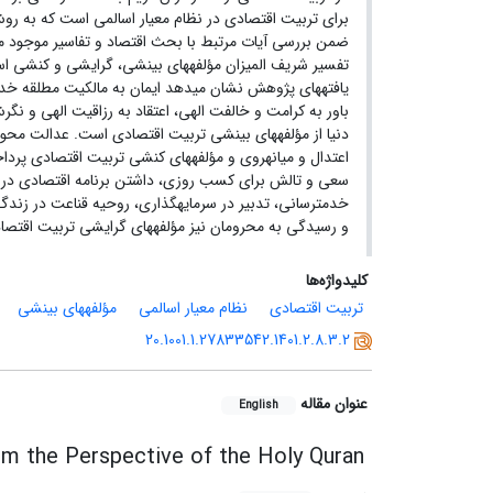
برای تربیت اقتصادی در نظام معیار اسالمی است که به ر
ضمن بررسی آیات مرتبط با بحث اقتصاد و تفاسیر موجود مرت
تفسیر شریف المیزان مؤلفههای بینشی، گرایشی و کنشی ا
یافتههای پژوهش نشان میدهد ایمان به مالکیت مطلقه خداو
باور به کرامت و خالفت الهی، اعتقاد به رزاقیت الهی و نگر
دنیا از مؤلفههای بینشی تربیت اقتصادی است. عدالت محو
اعتدال و میانهروی و مؤلفههای کنشی تربیت اقتصادی پر
سعی و تالش برای کسب روزی، داشتن برنامه اقتصادی در ز
خدمترسانی، تدبیر در سرمایهگذاری، روحیه قناعت در زندگ
و رسیدگی به محرومان نیز مؤلفههای گرایشی تربیت اقتص
کلیدواژه‌ها
تربیت اقتصادی
نظام معیار اسالمی
مؤلفههای بینشی
20.1001.1.27833542.1401.2.8.3.2
عنوان مقاله
English
om the Perspective of the Holy Quran