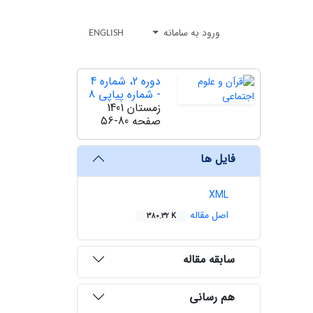
ورود به سامانه
ENGLISH
دوره 2، شماره 4
- شماره پیاپی 8
زمستان 1401
صفحه
56-80
فایل ها
XML
اصل مقاله
380.32 K
سابقه مقاله
هم رسانی