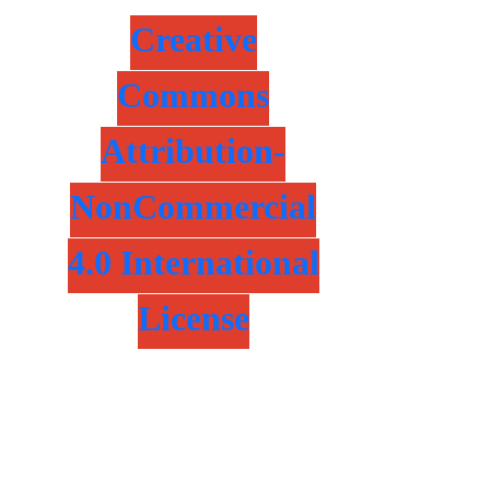
Creative
Commons
Attribution-
NonCommercial
4.0 International
License