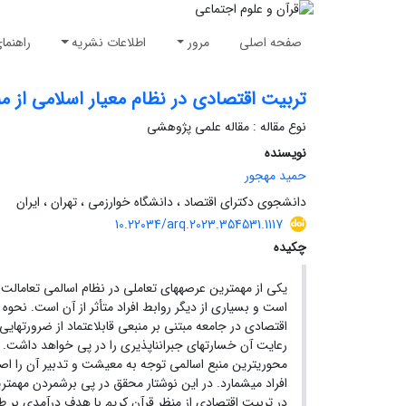
صفحه اصلی
مرور
اطلاعات نشریه
راهنما
تربیت اقتصادی در نظام معیار اسلامی از من
نوع مقاله : مقاله علمی پژوهشی
نویسنده
حمید مهجور
دانشجوی دکترای اقتصاد ، دانشگاه خوارزمی ، تهران ، ایران
10.22034/arq.2023.354531.1117
چکیده
یکی از مهمترین عرصههای تعاملی در نظام اسالمی تعامالت 
است و بسیاری از دیگر روابط افراد متأثر از آن است. نحو
اقتصادی در جامعه مبتنی بر منبعی قابلاعتماد از ضرورتهای
رعایت آن خسارتهای جبرانناپذیری را در پی خواهد داشت. ق
محوریترین منبع اسالمی توجه به معیشت و تدبیر آن را اص
افراد میشمارد. در این نوشتار محقق در پی برشمردن مهمتری
در تربیت اقتصادی از منظر قرآن کریم با هدف درآمدی بر ط