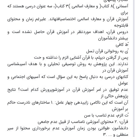
آسمانی )8 کتاب( و معارف اسالمی )۳ کتاب(، سه عنوان درسی هستند که
برای
آموزش قرآن و معارف اسالمی اختصاصیافتهاند. علیرغم زمان و محتوای
قابلتوجه
دروس قرآن، اهداف موردنظر در آموزش قرآن حاصل نشده است و
بیشتر دانشآموزان
ّط کافی
ّی به روخوانی قرآن تسل
پس از گرفتن دیپلم، با قرآن آشنایی الزم را نداشته و حت
ندارند. این پژوهش به روش توصیفی تحلیلی و با هدف آسیبشناسی
آموزش قرآن در
کتابهای درسی به دنبال پاسخ به این سؤال است که آسیبهای اجتماعی و
عوامل
عدم توفیق در امر آموزش قرآن در آموزشوپرورش کدام است؟ نتایج
پژوهش حاکی از
آن است که این ناکامی زاییدهی چهار عامل: .1 ساختارهای نادرست حاکم
بر آموزش
ّت الزم، عدم تناسب با سن
قرآن؛ .2 محتوای آموزشی نامناسب از قبیل عدم جامعی
دانشآموز، طوالنی بودن زمان آموزش، عدم برخورداری محتوا از سیر
منطقی و ... .3