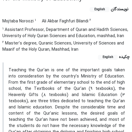
نویسندگان
English
1
2
Mojtaba Noroozi
Ali Akbar Faghfuri Bilandi
1
Assistant Professor, Department of Quran and Hadith Sciences,
University of Holy Quran Sciences and Education, mashhad, Iran
2
Master's degree, Quranic Sciences, University of Sciences and
Maarif of the Holy Quran, Mashhad, Iran
چکیده
English
Teaching the Qur'an is one of the important goals taken
into consideration by the country's Ministry of Education.
From the first grade of elementary school to the end of high
school, the Textbooks of the Qur’an (9 texbooks), the
Heavenly Gifts (8 texbooks) and Islamic Education (3
texbooks), are three titles dedicated to teaching the Qur’an
and Islamic education. Despite the considerable time and
content of the Qur’anic lessons, the desired goals of
teaching the Qur’an have not been achieved, and most of
the students do not have the necessary knowledge of the