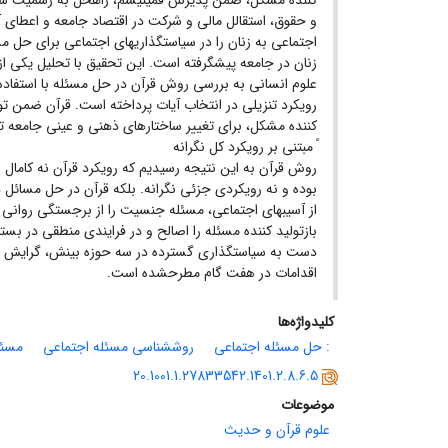
کننده مشکل، ضمن پذیرش فمینیسم، راهحل به رسمیت شن
و حقوق، استقالل مالی و شرکت در اقتصاد جامعه و اعطای آ
اجتماعی به زنان را در سیاستگذاریهای اجتماعی برای حل مس
زنان در جامعه پیشگرفته است. این تحقیق با تحلیل یکی از
علوم انسانی به بررسی روش قرآن در حل مسئله با استفاده
رویکرد تنزیلی در انتخاب آیات پرداخته است. قرآن ضمن تو
کننده مشکل، برای تغییر ساختارهای ذهنی و عینی جامعه ت
ً مبتنی بر رویکرد کل نگرانه
روش قرآن به این نتیجه رسیدیم که رویکرد قرآن نه کامال
بوده و نه رویکردی جزئی نگرانه. بلکه قرآن در حل مسائل
از آسیبهای اجتماعی، مسئله جنسیت را از برجستگی روانی
بازتولید کننده مسئله را اصالح و در فرایندی منطقی در بست
دست به سیاستگذاری گسترده در سه حوزه بینش، گرایش و 
اقدامات در هفت گام مطرحشده است.
کلیدواژه‌ها
: حل مسئله اجتماعی
روششناسی مسئله اجتماعی
مسئل
20.1001.1.27833542.1401.2.8.6.5
موضوعات
علوم قرآن و حدیث