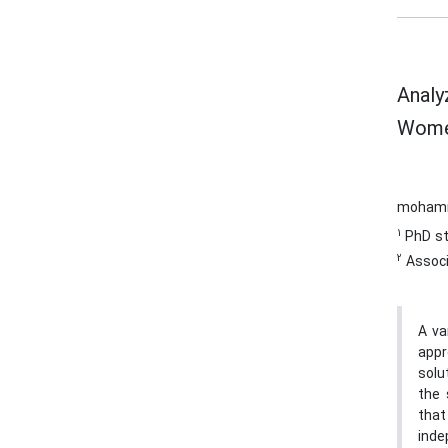
Analy
Wome
mohamm
1
PhD st
2
Associ
A va
appr
solu
the 
that
inde