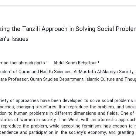
zing the Tanzili Approach in Solving Social Proble
n's Issues
1
2
ad taqi ahmadi parto
Abdul Karim Behjatpur
udent of Quran and Hadith Sciences, Al-Mustafa Al-Alamiya Society, 
ate Professor, Quran Studies Department, Islamic Culture and Thoug
riety of approaches have been developed to solve social problems in
oaches, changing structures that reproduce the problem, and social 
tion to human problems in different dimensions and fields. One of 
status of women in society. The West, with an atomistic approach
 reproduce the problem, while accepting feminism, has chosen to reco
pendence and participation in the society's economy, and granting 