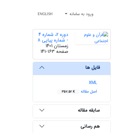
ورود به سامانه
ENGLISH
دوره 2، شماره 4
- شماره پیاپی 8
زمستان 1401
صفحه
141-163
فایل ها
XML
اصل مقاله
357.52 K
سابقه مقاله
هم رسانی