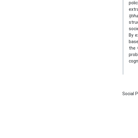
poli
extr
Ijtih
stru
soci
By e
base
the 
prob
cogn
Social 