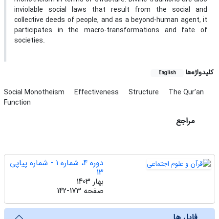
inviolable social laws that result from the social and
collective deeds of people, and as a beyond-human agent, it
participates in the macro-transformations and fate of
societies.
کلیدواژه‌ها
English
Social Monotheism
Effectiveness
Structure
The Qur’an
Function
مراجع
دوره 4، شماره 1 - شماره پیاپی
13
بهار 1403
صفحه
142-173
فایل ها