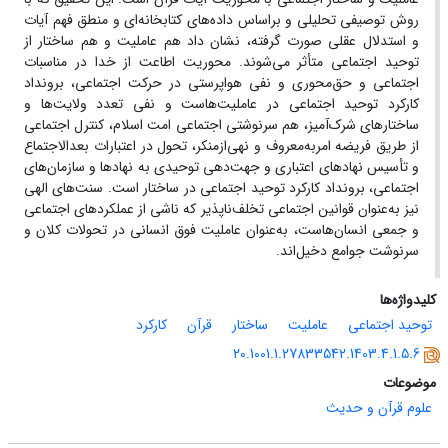
روش توصیفی تحلیلی و براساس داده‌های کتابخانه‌ای و منطق فهم آیات
و استدلال عقلی صورت گرفته، نشان داد هم عاملیت و هم ساختار از
توحید اجتماعی متأثر می‌شوند. محوریت اطاعت از خدا در مناسبات
اجتماعی و حق‌محوری و نفی هواپرستی در حرکت اجتماعی، برونداد
کارکرد توحید اجتماعی در عاملیت‌هاست و نفی تعدد ولایت‌ها و
ساختارهای شرک‌آمیز، هم سرنوشتی اجتماعی امت اسلام، کنترل اجتماعی
از طریق فریضه امربه‌معروف و نهی‌ازمنکر، تحول در اعتبارات بعدالاجتماع
و تأسیس نهادهای اعتباری و جهت‌دهی توحیدی به نهادها و سازمان‌های
اجتماعی، برونداد کارکرد توحید اجتماعی در ساختار است. سنت‌های الهی
نیز به‌عنوان قوانین اجتماعی تخلف‌ناپذیر که ناشی از عملکردهای اجتماعی
و جمعی انسان‌هاست، به‌عنوان عاملیت فوق انسانی در تحولات کلان و
سرنوشت جوامع دخیل‌اند.
کلیدواژه‌ها
توحید اجتماعی
عاملیت
ساختار
قرآن
کارکرد
20.1001.1.27833542.1403.4.1.5.6
موضوعات
علوم قرآن و حدیث