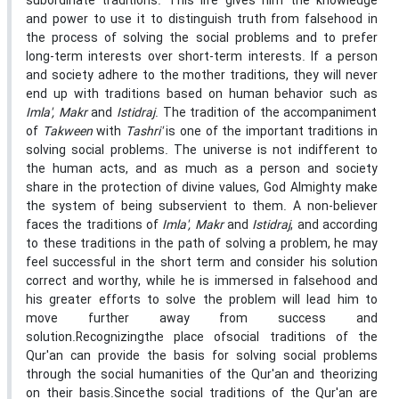
subordinate traditions. This life gives him the knowledge
and power to use it to distinguish truth from falsehood in
the process of solving the social problems and to prefer
long-term interests over short-term interests. If a person
and society adhere to the mother traditions, they will never
end up with traditions based on human behavior such as
Imla', Makr
and
Istidraj
. The tradition of the accompaniment
of
Takween
with
Tashri'
is one of the important traditions in
solving social problems. The universe is not indifferent to
the human acts, and as much as a person and society
share in the protection of divine values, God Almighty make
the system of being subservient to them. A non-believer
faces the traditions of
Imla', Makr
and
Istidraj
, and according
to these traditions in the path of solving a problem, he may
feel successful in the short term and consider his solution
correct and worthy, while he is immersed in falsehood and
his greater efforts to solve the problem will lead him to
move further away from success and
solution.Recognizingthe place ofsocial traditions of the
Qur'an can provide the basis for solving social problems
through the social humanities of the Qur'an and theorizing
on their basis.Sincethe social traditions of the Qur'an are