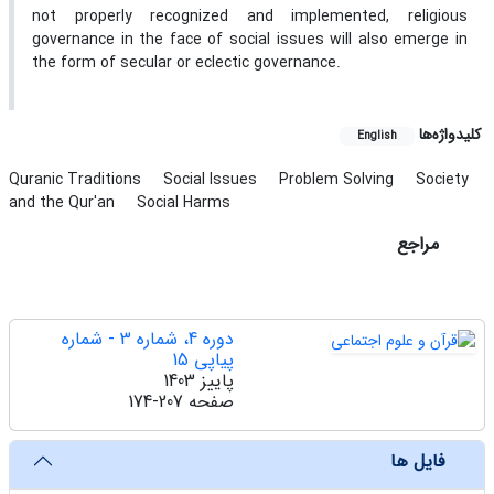
not properly recognized and implemented, religious
governance in the face of social issues will also emerge in
the form of secular or eclectic governance.
کلیدواژه‌ها
English
Quranic Traditions
Social Issues
Problem Solving
Society
and the Qur'an
Social Harms
مراجع
دوره 4، شماره 3 - شماره
پیاپی 15
پاییز 1403
صفحه
174-207
فایل ها