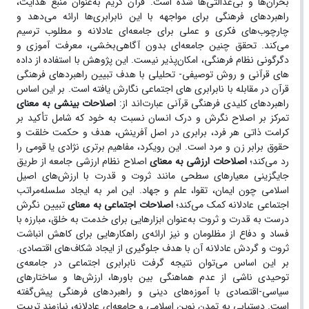
بحران‌ها و بی‌عدالتی‌ها شده است. قرآن کریم به‌عنوان منبع هدایت،
راهبردهای فرهنگی برای مواجهه با این نابرابری‌ها ارائه می‌دهد و
چارچوب‌های فکری و عملی برای جامعه‌ای عادلانه و مطلوب ترسیم
می‌کند. تحقق چنین جامعه‌ای بدون آگاهی‌بخشی، معرفت آموزی و
دگرگونی نظام فرهنگی، امکان‌پذیر نیست. این پژوهش با استفاده از داده
های قرآنی و روش توصیفی- تحلیلی با هدف تبیین راهبردهای فرهنگی
قرآن در مقابله با نابرابری های اجتماعی نگارش یافته است. بر این اساس
راهبردهای کلیدی فرهنگی قرآنی عبارت‌اند از:
اصلاحات بینشی به معنای
تمرکز بر اصلاح نگرش و درک انسان نسبت به خود که شامل تأکید بر
کرامت ذاتی هر فرد، برابری در اصل آفرینش، هدف و حکمت خلقت و
حقوق برابر زن و مرد است. این رویکرد، مفاهیم برتری نژادی یا قومی را
رد می‌کند؛
اصلاحات ارزشی به معنای
اصلاح نظام ارزشی جامعه از طریق
جایگزینی معیارهای سطحی مانند ثروت و قدرت با ارزش‌های اصیل
اسلامی چون ایمان، تقوا، علم و جهاد. این امر به ایجاد سلسله‌مراتب
اجتماعی عادلانه کمک می‌کند؛
اصلاحات اجتماعی به معنای
تبیین نگرش
درست به قدرت و ثروت به‌عنوان ابزارهایی برای خدمت به خلق، مبارزه با
فساد و دفاع از مظلومان و نیز ارائه‌ی راهکارهایی برای کاهش انباشت
ثروت و گردش عادلانه آن با هدف جلوگیری از ایجاد شکاف‌های اقتصادی.
بر این اساس می‌توان نتیجه گرفت نابرابری اجتماعی در جامعه‌ی
توحیدی ناشی از عدم هماهنگی بین باورها، ارزش‌ها و ساختارهای
سیاسی-اقتصادی با آموزه‌های دینی و راهبردهای فرهنگی پیش‌گفته
است. دستیابی به تمدن نوین اسلامی و جامعه‌ای عادلانه، نیازمند تربیت