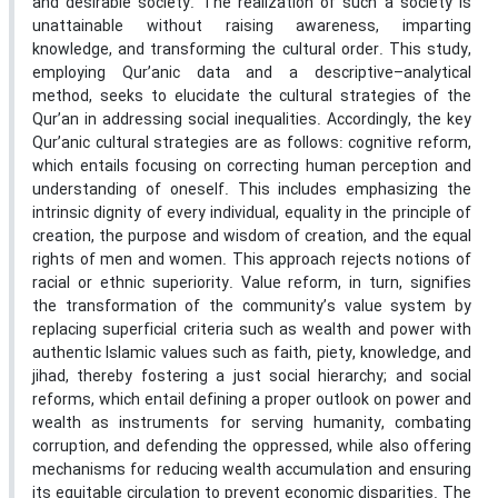
and desirable society. The realization of such a society is
unattainable without raising awareness, imparting
knowledge, and transforming the cultural order. This study,
employing Qur’anic data and a descriptive–analytical
method, seeks to elucidate the cultural strategies of the
Qur’an in addressing social inequalities. Accordingly, the key
Qur’anic cultural strategies are as follows: cognitive reform,
which entails focusing on correcting human perception and
understanding of oneself. This includes emphasizing the
intrinsic dignity of every individual, equality in the principle of
creation, the purpose and wisdom of creation, and the equal
rights of men and women. This approach rejects notions of
racial or ethnic superiority. Value reform, in turn, signifies
the transformation of the community’s value system by
replacing superficial criteria such as wealth and power with
authentic Islamic values such as faith, piety, knowledge, and
jihad, thereby fostering a just social hierarchy; and social
reforms, which entail defining a proper outlook on power and
wealth as instruments for serving humanity, combating
corruption, and defending the oppressed, while also offering
mechanisms for reducing wealth accumulation and ensuring
its equitable circulation to prevent economic disparities. The