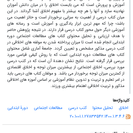
آموزش و پرورش است که می بایست اخلاق را در میان دانش آموزان
نهادینه سازد و آنها را هر چه بیشتر با مفهوم اخلاق آشنا گرداند. در این
میان کتاب درسی از اهمیت به سزایی برخوردار است و حائز اهمیت می
باشد؛ چرا که مهم ترین ابزار یادگیری و آموزش است و رسانه های
آموزشی دیگر حول محور کتاب درسی قرار دارند. در نتیجه پژوهش حاضر
با هدف ارزیابی و تحلیل محتوای کتاب های مطالعات اجتماعی دوره
ابتدایی انجام شده است تا میزان پرداخته شدن به مولفه های اخلاقی در
کتب درسی مذکور مشخص و تعیین گردد. جامعۀ آماری شامل محتوای
کتاب های مطالعات دوره ابتدایی است که با روش کیفی قیاسی مورد
بررسی قرار گرفته است. ﻧﺘﺎﯾﺞ ﻧﺸﺎن دﻫﻨﺪة آن است ﮐﻪ در ﮐﺘﺐ درﺳﯽ
ﻣﻮرد ﺑﺮرﺳﯽ، اخلاق اجتماعی از بیشترین میزان توجه و اخلاق اقتصادی
از کمترین میزان توجه برخوردار می باشد. و مولفان کتاب های درسی باید
در امر تعلیم و تربیت و تدوین نظام آموزشی بر اساس آموزه های اخلاقی
مذکور و تربیت اخلاقی اهتمام بیشتری ورزند.
کلیدواژه‌ها
اخلاق
تحلیل محتوا
کتب درسی
مطالعات اجتماعی
دورۀ ابتدایی
20.1001.1.27833542.1400.1.3.4.6