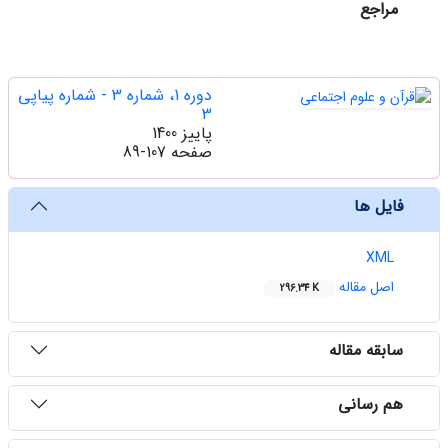
مراجع
دوره 1، شماره 3 - شماره پیاپی
3
پاییز 1400
صفحه
89-107
فایل ها
XML
اصل مقاله
296.34 K
سابقه مقاله
هم رسانی