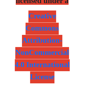
licensed under a
Creative
Commons
Attribution-
NonCommercial
4.0 International
License