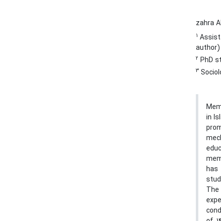
zahra 
1
Assista
author)
2
PhD stu
3
Sociol
Memo
in I
prom
mech
educ
memo
has 
stud
The 
exp
cond