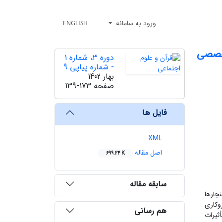
ورود به سامانه
ENGLISH
تخصصی
دوره 3، شماره 1
- شماره پیاپی 9
بهار 1402
صفحه
139-173
فایل ها
XML
اصل مقاله
699.24 K
سابقه مقاله
جارها
وکاری
هم رسانی
ثیرات