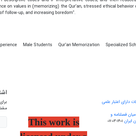
41 descriptive codes and 16 interpretative codes, and then reduce
ance on values in (memorizing) the Qur’an, stressed ethical behavior o
 of follow-up, and increasing boredom".
xperience
Male Students
Qur’an Memorization
Specialized Sc
اشت
ت دارای اعتبار علمی
برای
مشتر
یان فصلنامه و
This work is
 ایران
1401-03-07