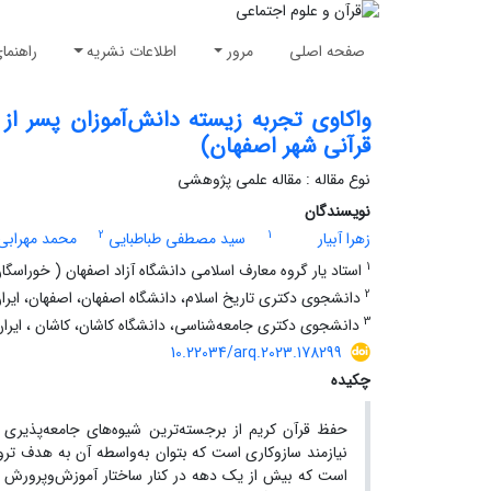
صفحه اصلی
مرور
اطلاعات نشریه
راهنما
واکاوی تجربه زیسته دانش‌آموزان پسر ا
قرآنی شهر اصفهان)
نوع مقاله : مقاله علمی پژوهشی
نویسندگان
2
1
زهرا آبیار
سید مصطفی طباطبایی
محمد مهرابی
1
استاد یار گروه معارف اسلامی دانشگاه آزاد اصفهان ( خوراسگا
2
دانشجوی دکتری تاریخ اسلام، دانشگاه اصفهان، اصفهان، ایرا
3
دانشجوی دکتری جامعه‌شناسی، دانشگاه کاشان، کاشان ، ایران
10.22034/arq.2023.178299
چکیده
حفظ قرآن کریم از برجسته‌ترین شیوه‌های جامعه‌پذیری ب
نیازمند سازوکاری است که بتوان به‌واسطه آن به هدف ت
است که بیش از یک دهه در کنار ساختار آموزش‌وپرورش رس