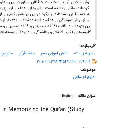
روان‌شناختی آن بر شخصیت حافظان موفق در این مدارس
نکرده‌اند، واکاوی نشده است. بااین‌حال، هدف از این 
به حفظ قرآن نشده‌اند. رویکرد در این پژوهش کیفی و از 
نیز از روش 
این پژوهش در قالب 141
کلیشه‌های فکری-اعتقادی، رهاشدگی و دل‌زدگی توسعه‌یافت
کلیدواژه‌ها
تجربه زیسته
دانش آموزان پسر
حفظ قرآن
مدارس 
20.1001.1.27833542.1402.3.9.6.4
موضوعات
علوم اجتماعی
عنوان مقاله
English
" in Memorizing the Qur'an (Study