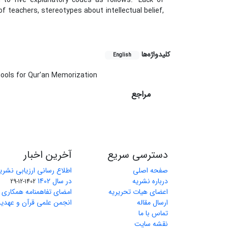
d to five explanatory codes as follows: "Lack of
f teachers, stereotypes about intellectual belief,
کلیدواژه‌ها
English
hools for Qur’an Memorization
مراجع
دسترسی سریع
آخرین اخبار
صفحه اصلی
اطلاع رسانی ارزیابی نشریا
درباره نشریه
در سال 1402
1402-12-29
اعضای هیات تحریریه
امضای تفاهمنامه همکاری م
ارسال مقاله
انجمن علمی قرآن و عهدین
تماس با ما
نقشه سایت