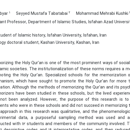
1
2
Abyar
Seyyed Mustafa Tabatabai
Mohammad Mehrabi Kushki
nt Professor, Department of Islamic Studies, Isfahan Azad Universit
dent of Islamic history, Isfahan University, Isfahan, Iran
ogy doctoral student, Kashan University, Kashan, Iran
rizing the Holy Qur’an is one of the most prominent ways of sociali
slamic societies. The institutionalization of these norms requires a
oting the Holy Qur’an. Specialized schools for the memorization 
anism, which have sought to promote the Holy Qur’an for more t
ation. Although the methods of memorizing the Qur’an and its psycho
rizers have been studied in these schools, but the lived experien
not been analyzed. However, the purpose of this research is to 
ents who were in these schools and did not succeed in memorizing t
approach in this research was qualitative, and the phenomenologic
erimental data, a purposeful sampling method was used and an
ucted with 12 students and members of the community involved. Th