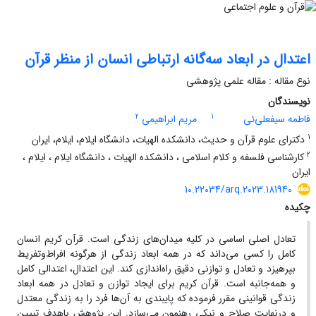
اعتدال در ابعاد سه‌گانه ارتباطی انسان از منظر قرآن
نوع مقاله : مقاله علمی پژوهشی
نویسندگان
2
1
فاطمه سیفعلی‌ئی
مریم ابراهیمی
1
دکترای علوم قرآن و حدیث، دانشکده الهیات، دانشگاه ایلام، ایلام، ایران
2
کارشناسی فلسفه و کلام اسلامی ، دانشکده الهیات ، دانشگاه ایلام ، ایلام ،
ایران
10.22034/arq.2023.181940
چکیده
تعادل اصلی اساسی در کلیه میدان‌های زندگی است. قرآن کریم انسان
کامل را کسی می‌داند که در همه ابعاد زندگی از هرگونه افراط‌وتفریط
بپرهیزد و تعادل و توازنی دقیق راه‌اندازی کند. این اعتدال، اعتدالی کامل
و همه‌جانبه است. قرآن کریم برای ایجاد توازن و تعادل در همه ابعاد
زندگی قوانینی مقرر فرموده که پایبندی به آن‌ها فرد را به زندگی معتدل
و درنهایت صلاح و نیکی رهنمون می‌سازد. این پژوهش باهدف تبیین