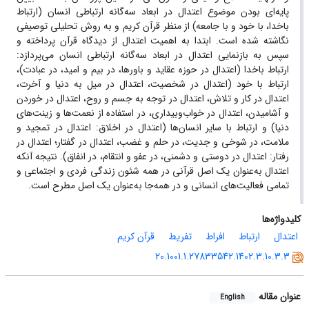
پایه‌ای بودن موضوع اعتدال در ابعاد سه‌گانه ارتباطی انسان (ارتباط
باخدا، با خود و با جامعه) از منظر قرآن کریم و به روش تحلیلی توصیفی
نگاشته شده است. ابتدا به اهمیت اعتدال از دیدگاه قرآن پرداخته و
سپس به بازنمایی اعتدال در ابعاد سه‌گانه ارتباطی انسان می‌پردازد:
ارتباط باخدا (اعتدال در حوزه عقاید و باورها، در بیم و امید، در عبادت)،
ارتباط با خود (اعتدال در شخصیت، اعتدال در میل به دنیا و آخرت،
اعتدال در کار و تلاش، اعتدال در توجه به جسم و روح، اعتدال در خوردن
و آشامیدن، اعتدال در خواب‌وبیداری، در استفاده از نعمت‌ها و زینت‌های
دنیا) و ارتباط با سایر انسان‌ها (اعتدال در اخلاق: اعتدال در تمجید و
ملامت، در شوخی و جدیت، در حلم و غضب، اعتدال در گفتار؛ اعتدال در
رفتار: اعتدال در دوستی و دشمنی، در عفو و انتقام، در انفاق). نتیجه آنکه
اعتدال به‌عنوان یک اصل قرآنی در همه شئون زندگی فردی و اجتماعی و
تمامی فعالیت‌های انسانی و در همه‌جا به‌عنوان یک اصل مطرح است.
کلیدواژه‌ها
اعتدال
ارتباط
افراط
تفریط
قرآن کریم
20.1001.1.27833542.1402.3.10.3.3
عنوان مقاله
English