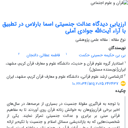
ارزیابی دیدگاه عدالت جنسیتی اسما بارلاس در تطبیق
با آراء آیت‌الله جوادی آملی
نوع مقاله : مقاله علمی پژوهشی
نویسندگان
2
1
بی بی حکیمه حسینی حکمت
فاطمه عطائی دالنجان
1
استادیار گروه علوم قرآن و حدیث، دانشگاه علوم و معارف قرآن کریم، مشهد،
ایران(نویسنده مسئول)
2
کارشناسی ارشد علوم قرآنی، دانشگاه علوم و معارف قرآن کریم، مشهد، ایران
10.22034/arq.2025.242437
چکیده
با توجه به فراگیری مقولة جنسیت در بسیاری از عرصه‌ها، در سال‌های
اخیر برخی قرآن‌پژوهان به خوانش زنانه قرآن روی آوردند تا به مفاهیم
قرآنی مبنی بر برابری و عدالت جنسیتی تمرکز نمایند. یکی از
شخصیت‌هایی که به بازاندیشی مسائل اسلام و جنسیت با تکیه‌بر ارائه
تفسیری متفاوت از
برخی
آیات قرآن در حوزه زنان پرداخته است، اسما