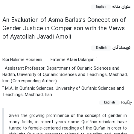
عنوان مقاله
English
An Evaluation of Asma Barlas’s Conception of
Gender Justice in Comparison with the Views
of Ayatollah Javadi Amoli
نویسندگان
English
1
2
Bibi Hakime Hosseini
Fateme Ataei Dalanjan
1
Assistant Professor, Department of Qur’anic Sciences and
Hadith, University of Qur’anic Sciences and Teachings, Mashhad,
Iran (Corresponding Author)
2
M.A. in Qur’anic Sciences, University of Qur’anic Sciences and
Teachings, Mashhad, Iran
چکیده
English
Given the growing prominence of the concept of gender in
many fields, in recent years some Qurʾānic scholars have
turned to female-centered readings of the Qur’ān in order to