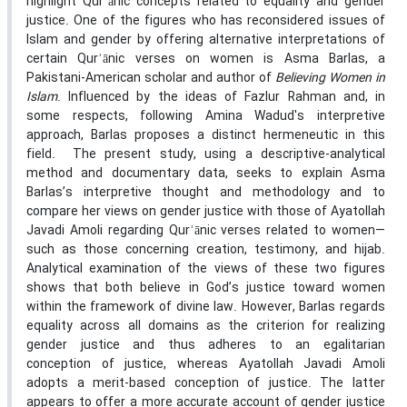
highlight Qurʾānic concepts related to equality and gender
justice. One of the figures who has reconsidered issues of
Islam and gender by offering alternative interpretations of
certain Qurʾānic verses on women is Asma Barlas, a
Pakistani-American scholar and author of
Believing Women in
Islam
. Influenced by the ideas of Fazlur Rahman and, in
some respects, following Amina Wadud's interpretive
approach, Barlas proposes a distinct hermeneutic in this
field. The present study, using a descriptive-analytical
method and documentary data, seeks to explain Asma
Barlas’s interpretive thought and methodology and to
compare her views on gender justice with those of Ayatollah
Javadi Amoli regarding Qurʾānic verses related to women—
such as those concerning creation, testimony, and hijab.
Analytical examination of the views of these two figures
shows that both believe in God’s justice toward women
within the framework of divine law. However, Barlas regards
equality across all domains as the criterion for realizing
gender justice and thus adheres to an egalitarian
conception of justice, whereas Ayatollah Javadi Amoli
adopts a merit-based conception of justice. The latter
appears to offer a more accurate account of gender justice