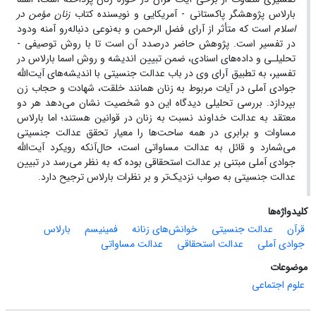
بارلاس پژوهشگر پاکستانی - آمریکایی و نویسنده کتاب
زنان مؤمن در
اسلام
است که متأثر از آرای فضل الرحمن و به‌نوعی دنباله‌رو آمنه ودود
در تفسیر است. پژوهش حاضر درصدد
آن است تا با روش توصیفی -
تحلیلـی و
داده‌های اسنادی، ضمن تبیین اندیشه و روش اسما بارلاس در
تفسیر، به تطبیق آرای وی در باب عدالت جنسیتی با اندیشه‌های آیت‌الله
جوادی آملی در آیات مربوط به زنان همانند خلقت، شهادت و حجاب زن
بپردازد. بررسی تحلیلی دیدگاه این دو شخصیت نشان می‌دهد هر دو
معتقد به عدالت خداوند نسبت به زنان در قوانین هستند؛ اما بارلاس
مساوات و برابری در همه ساحت‌ها را معیار تحقق عدالت جنسیتی
می‌شمارد و قائل به عدالت مساواتی است، حال‌آنکه رویکرد آیت‌الله
جوادی آملی مبتنی بر عدالت استحقاقی بوده که به نظر می‌رسد در تبیین
عدالت جنسیتی
به صواب نزدیک‌تر و بر نظرات بارلاس
ترجیح دارد.
کلیدواژه‌ها
قرآن
عدالت جنسیتی
خوانش‌های زنانه
فمینیسم
بارلاس
جوادی آملی
عدالت استحقاقی
عدالت مساواتی
موضوعات
علوم اجتماعی